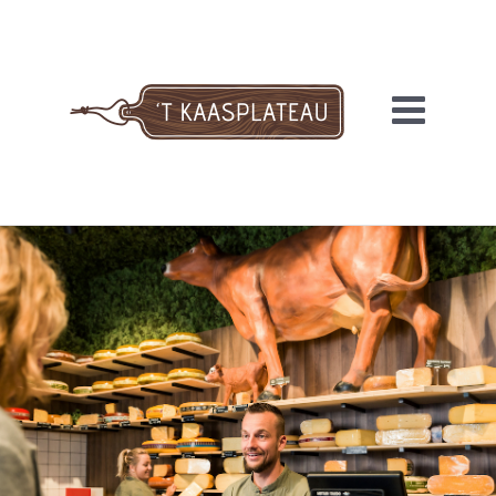
Meteen
naar
de
inhoud
'T KAASPLATEAU