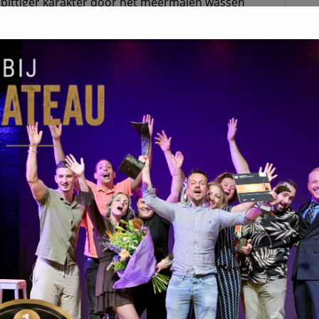
 pittiger karakter door het meermalen wassen
roodflora-korst die de kaas zijn naam en unieke
 koeien die grazen op kruidenrijk grasland met
agt aan de pure smaak. Kortom, Rooie Neel is een
s met een verfijnde smaak, gemaakt met zorg en
VOLGENDE BERICHT