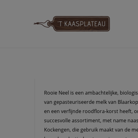
Meteen
naar
de
inhoud
'T KAASPLATE
Rooie Neel is een ambachtelijke, biologi
van gepasteuriseerde melk van Blaarkopk
en een verfijnde roodflora-korst heeft, 
succesvolle assortiment, met name naas
Kockengen, die gebruik maakt van de mel