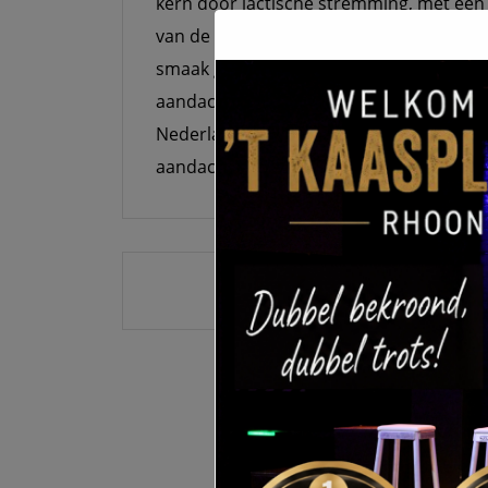
kern door lactische stremming, met een
van de korst. Een echte karakteristieke 
smaak geeft. Mathilde gebruikt melk van
aandacht voor biodiversiteit, wat bijdra
Nederlandse, biologische roodflora kaa
aandacht voor het product.
Bericht
navigatie
VORIGE BERICHT