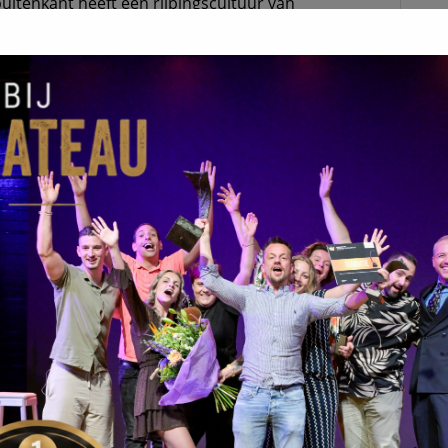
buitenkant heeft een rijpingscultuur van
 heeft een lichte krijtigheid in het begin wat
ondgevoel met tonen van karnemelk en gist. De
reltje uit Gelderland. Is nog de vraag waarom
idepaaltje een paaltje waar de plaatselijke
 ook op het logo van Päölke.
VOLGENDE BERICHT