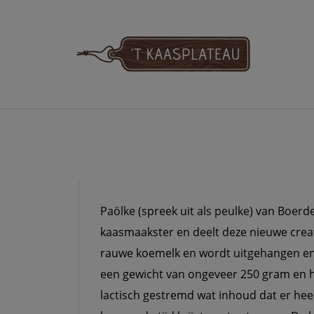
Meteen
naar
de
inhoud
'T KAASPLATE
Paölke (spreek uit als peulke) van Boerde
kaasmaakster en deelt deze nieuwe crea
rauwe koemelk en wordt uitgehangen en
een gewicht van ongeveer 250 gram en h
lactisch gestremd wat inhoud dat er hee