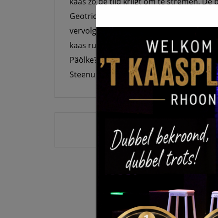
kaas zo de tijd krijgt om te stremen. De 
Geotrichum Candidum (witflora). De smaak
vervolgens omzet in een sterk en rijk m
kaas ruikt heerlijk fris. Een absoluut pa
Päölke? Dit is een Liemers woord voor we
Steenuil graag op zit. Diezelfde uil staat
Bericht
navigatie
VORIGE BERICHT