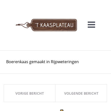
Meteen
naar
de
inhoud
'T KAASPLATEAU
Boerenkaas gemaakt in Rijpweteringen
Bericht
navigatie
VORIGE BERICHT
VOLGENDE BERICHT