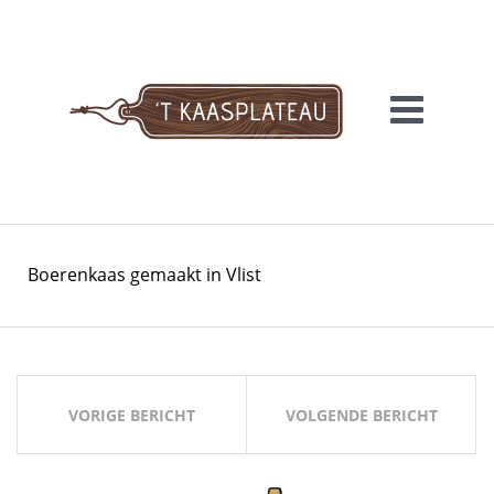
Meteen
naar
de
inhoud
'T KAASPLATEAU
Boerenkaas gemaakt in Vlist
Bericht
navigatie
VORIGE BERICHT
VOLGENDE BERICHT