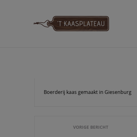
Meteen
naar
de
inhoud
'T KAASPLATE
Boerderij kaas gemaakt in Giesenburg
Bericht
navigatie
VORIGE BERICHT