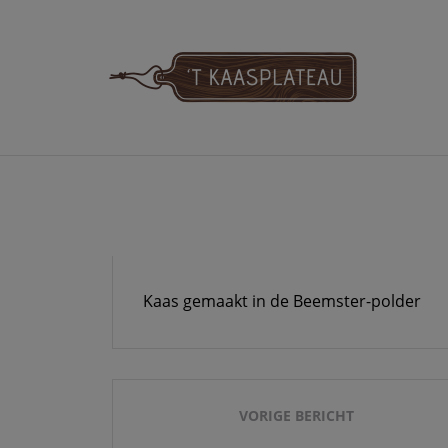
Meteen
naar
de
inhoud
'T KAASPLATE
Kaas gemaakt in de Beemster-polder
Bericht
navigatie
VORIGE BERICHT